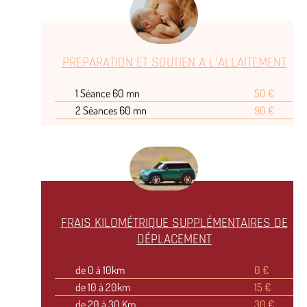
PREPARATION ET SOUTIEN A L'ALLAITEMENT
1 Séance 60 mn
50 €
2 Séances 60 mn
90 €
FRAIS KILOMÉTRIQUE SUPPLÉMENTAIRES DE
DÉPLACEMENT
de 0 à 10km
0 €
de 10 à 20km
15 €
de 20 à 30 Km
30 €